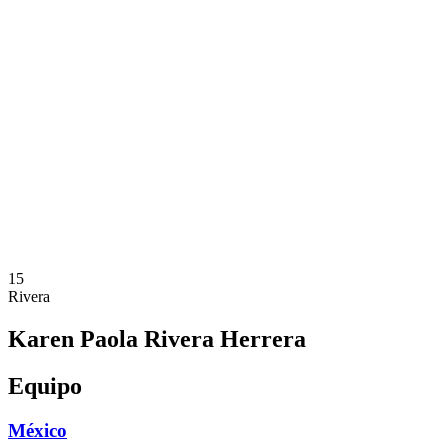
Dónde ver
Calendario y resultados
Equipos
Posiciones
Estadísticas
Ciudades anfitrionas
Competición
Media
Noticias
Temporada 2025
❮
Temporada 2025
Temporada 2022
15
Rivera
Karen Paola Rivera Herrera
Equipo
México