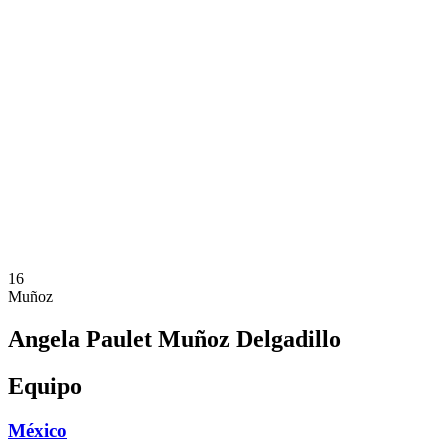
Dónde ver
Calendario y resultados
Equipos
Posiciones
Estadísticas
Ciudades anfitrionas
Competición
Media
Noticias
Temporada 2025
❮
Temporada 2025
Temporada 2022
16
Muñoz
Angela Paulet Muñoz Delgadillo
Equipo
México