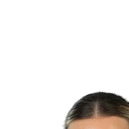
Dónde ver
Calendario y resultados
Equipos
Posiciones
Estadísticas
Ciudades anfitrionas
Competición
Media
Noticias
Temporada 2025
❮
Temporada 2025
Temporada 2022