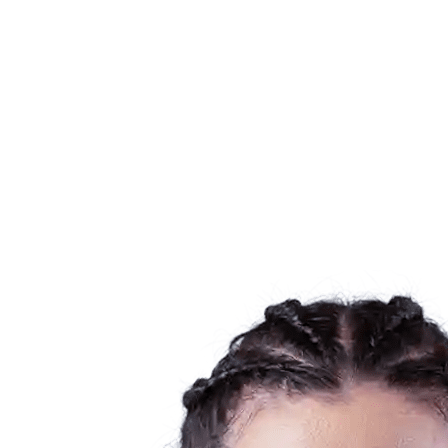
Dónde ver
Calendario y resultados
Equipos
Posiciones
Estadísticas
Ciudades anfitrionas
Competición
Media
Noticias
Temporada 2025
❮
Temporada 2025
Temporada 2022