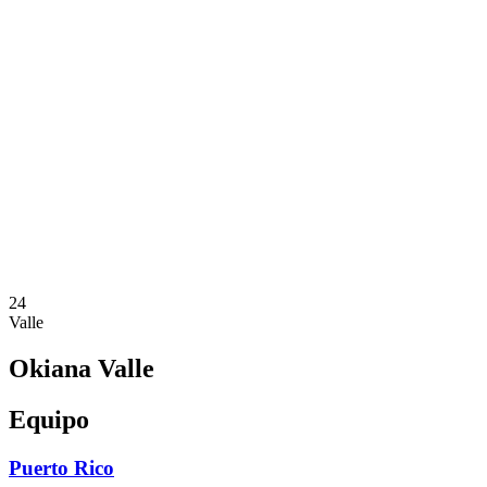
Dónde ver
Calendario y resultados
Equipos
Posiciones
Estadísticas
Ciudades anfitrionas
Competición
Media
Noticias
Temporada 2025
❮
Temporada 2025
Temporada 2022
24
Valle
Okiana Valle
Equipo
Puerto Rico