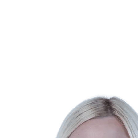
Dónde ver
Calendario y resultados
Equipos
Posiciones
Estadísticas
Ciudades anfitrionas
Competición
Media
Noticias
Temporada 2025
❮
Temporada 2025
Temporada 2022