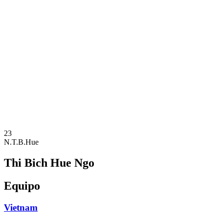
Dónde ver
Calendario y resultados
Equipos
Posiciones
Estadísticas
Competición
Noticias
Temporada 2025
❮
Temporada 2025
Temporada 2023
23
N.T.B.Hue
Thi Bich Hue Ngo
Equipo
Vietnam