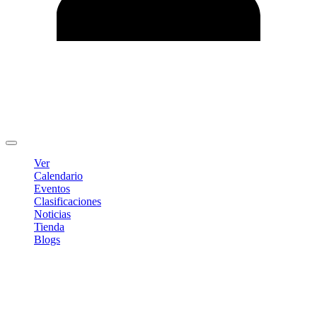
Editar Perfil
Cambiar contraseña
Cerrar sesión
Ver
Calendario
Eventos
Clasificaciones
Noticias
Tienda
Blogs