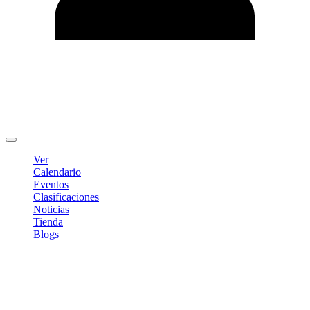
Editar Perfil
Cambiar contraseña
Cerrar sesión
Ver
Calendario
Eventos
Clasificaciones
Noticias
Tienda
Blogs