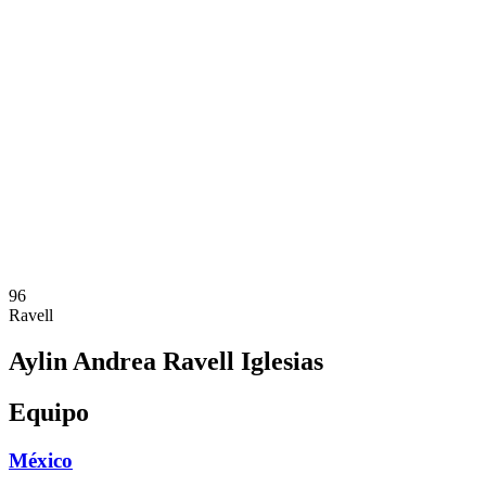
Dónde ver
Calendario y resultados
Equipos
Posiciones
Estadísticas
Competición
Noticias
Temporada 2025
❮
Temporada 2025
Temporada 2023
96
Ravell
Aylin Andrea Ravell Iglesias
Equipo
México