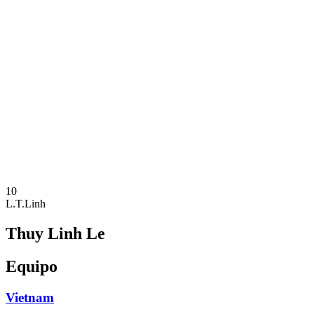
Dónde ver
Calendario y resultados
Equipos
Posiciones
Estadísticas
Competición
Noticias
Temporada 2025
❮
Temporada 2025
Temporada 2023
10
L.T.Linh
Thuy Linh Le
Equipo
Vietnam