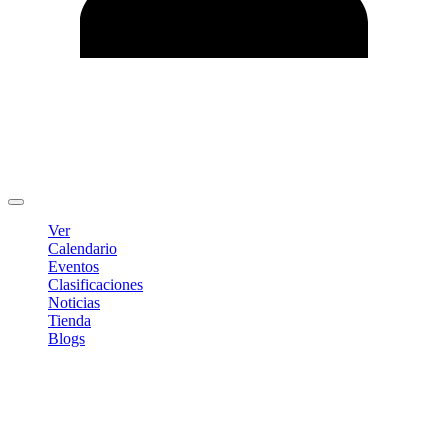
Editar Perfil
Cambiar contraseña
Cerrar sesión
Ver
Calendario
Eventos
Clasificaciones
Noticias
Tienda
Blogs