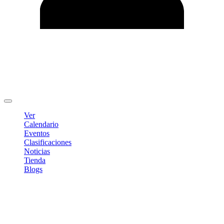
Editar Perfil
Cambiar contraseña
Cerrar sesión
Ver
Calendario
Eventos
Clasificaciones
Noticias
Tienda
Blogs