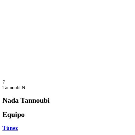
Dónde ver
Calendario y resultados
Equipos
Posiciones
Estadísticas
Competición
Noticias
Temporada 2025
❮
Temporada 2025
Temporada 2023
7
Tannoubi.N
Nada Tannoubi
Equipo
Túnez