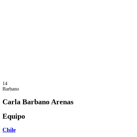
Dónde ver
Calendario y resultados
Equipos
Posiciones
Estadísticas
Competición
Noticias
Temporada 2025
❮
Temporada 2025
Temporada 2023
14
Barbano
Carla Barbano Arenas
Equipo
Chile