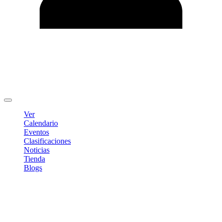
Editar Perfil
Cambiar contraseña
Cerrar sesión
Ver
Calendario
Eventos
Clasificaciones
Noticias
Tienda
Blogs