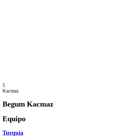
Dónde ver
Calendario y resultados
Equipos
Posiciones
Estadísticas
Competición
Noticias
Temporada 2025
❮
Temporada 2025
Temporada 2023
5
Kacmaz
Begum Kacmaz
Equipo
Turquía