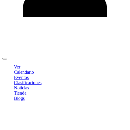
Editar Perfil
Cambiar contraseña
Cerrar sesión
Ver
Calendario
Eventos
Clasificaciones
Noticias
Tienda
Blogs