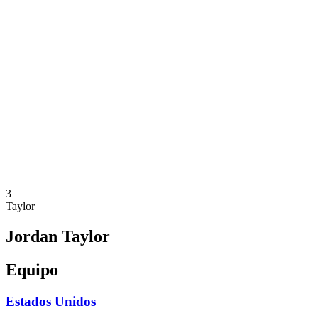
Dónde ver
Calendario y resultados
Equipos
Posiciones
Estadísticas
Competición
Noticias
Temporada 2025
❮
Temporada 2025
Temporada 2023
3
Taylor
Jordan Taylor
Equipo
Estados Unidos