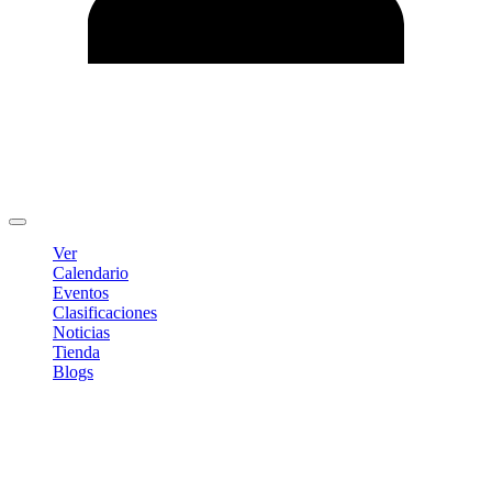
Editar Perfil
Cambiar contraseña
Cerrar sesión
Ver
Calendario
Eventos
Clasificaciones
Noticias
Tienda
Blogs