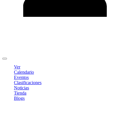
Editar Perfil
Cambiar contraseña
Cerrar sesión
Ver
Calendario
Eventos
Clasificaciones
Noticias
Tienda
Blogs