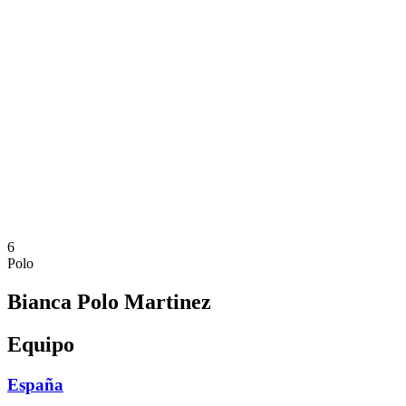
Dónde ver
Calendario y resultados
Equipos
Posiciones
Estadísticas
Competición
Noticias
Temporada 2025
❮
Temporada 2025
Temporada 2023
6
Polo
Bianca Polo Martinez
Equipo
España