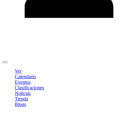
Editar Perfil
Cambiar contraseña
Cerrar sesión
Ver
Calendario
Eventos
Clasificaciones
Noticias
Tienda
Blogs