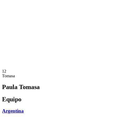
Dónde ver
Calendario y resultados
Equipos
Posiciones
Estadísticas
Competición
Noticias
Temporada 2025
❮
Temporada 2025
Temporada 2023
12
Tomasa
Paula Tomasa
Equipo
Argentina