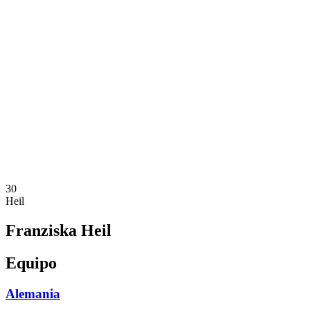
Dónde ver
Calendario y resultados
Equipos
Posiciones
Estadísticas
Competición
Noticias
Temporada 2025
❮
Temporada 2025
Temporada 2023
30
Heil
Franziska Heil
Equipo
Alemania