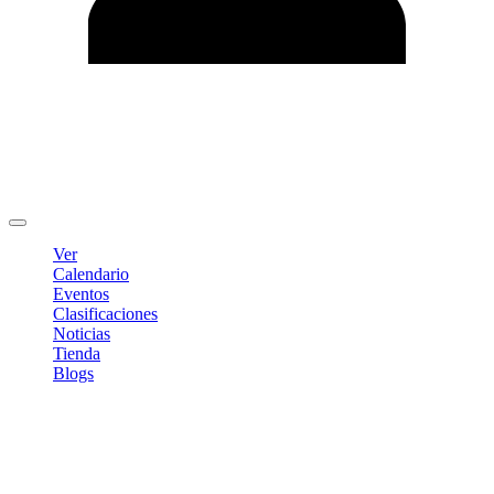
Editar Perfil
Cambiar contraseña
Cerrar sesión
Ver
Calendario
Eventos
Clasificaciones
Noticias
Tienda
Blogs