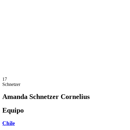
Dónde ver
Calendario y resultados
Equipos
Posiciones
Estadísticas
Competición
Noticias
Temporada 2025
❮
Temporada 2025
Temporada 2023
17
Schnetzer
Amanda Schnetzer Cornelius
Equipo
Chile