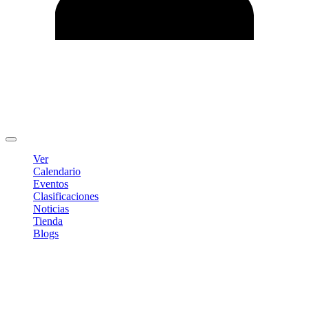
Editar Perfil
Cambiar contraseña
Cerrar sesión
Ver
Calendario
Eventos
Clasificaciones
Noticias
Tienda
Blogs