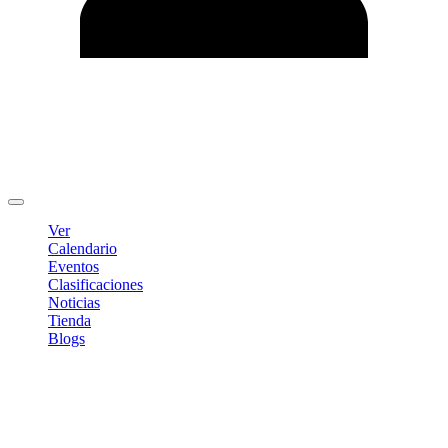
Editar Perfil
Cambiar contraseña
Cerrar sesión
Ver
Calendario
Eventos
Clasificaciones
Noticias
Tienda
Blogs