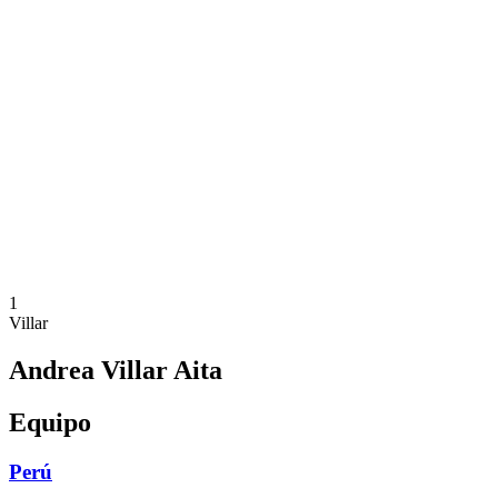
Dónde ver
Calendario y resultados
Equipos
Posiciones
Estadísticas
Competición
Noticias
Temporada 2025
❮
Temporada 2025
Temporada 2023
1
Villar
Andrea Villar Aita
Equipo
Perú