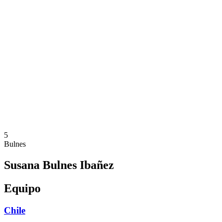
Dónde ver
Calendario y resultados
Equipos
Posiciones
Estadísticas
Competición
Noticias
Temporada 2025
❮
Temporada 2025
Temporada 2023
5
Bulnes
Susana Bulnes Ibañez
Equipo
Chile