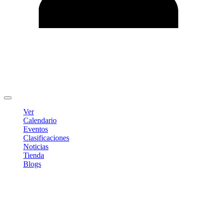
Editar Perfil
Cambiar contraseña
Cerrar sesión
Ver
Calendario
Eventos
Clasificaciones
Noticias
Tienda
Blogs