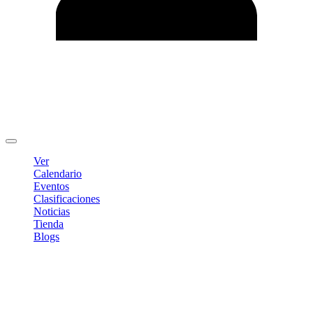
Editar Perfil
Cambiar contraseña
Cerrar sesión
Ver
Calendario
Eventos
Clasificaciones
Noticias
Tienda
Blogs