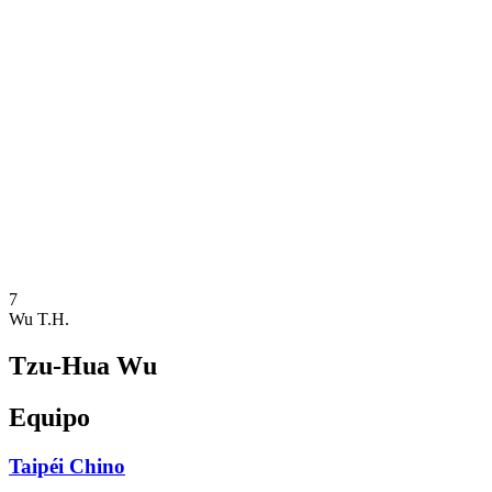
Dónde ver
Calendario y resultados
Equipos
Posiciones
Estadísticas
Competición
Noticias
Temporada 2025
❮
Temporada 2025
Temporada 2023
7
Wu T.H.
Tzu-Hua Wu
Equipo
Taipéi Chino