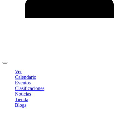
Editar Perfil
Cambiar contraseña
Cerrar sesión
Ver
Calendario
Eventos
Clasificaciones
Noticias
Tienda
Blogs