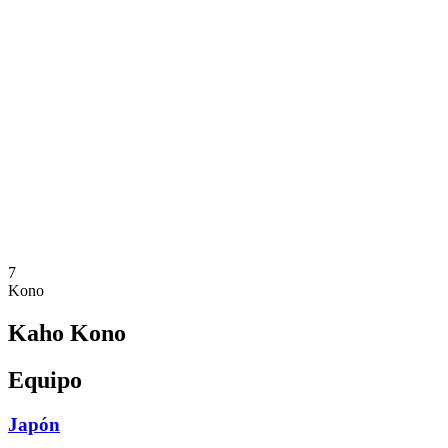
Dónde ver
Calendario y resultados
Equipos
Posiciones
Estadísticas
Competición
Noticias
Temporada 2025
❮
Temporada 2025
Temporada 2023
7
Kono
Kaho Kono
Equipo
Japón