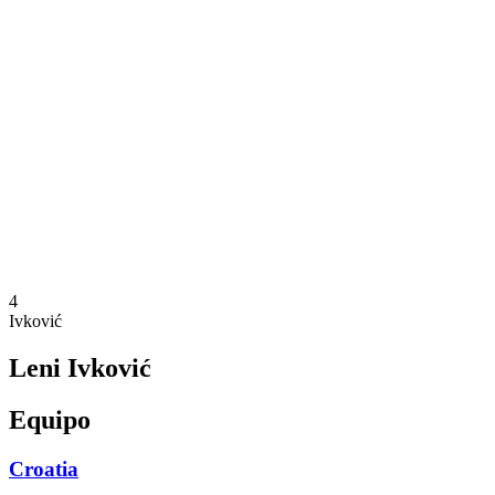
Dónde ver
Calendario y resultados
Equipos
Posiciones
Estadísticas
Competición
Noticias
Temporada 2025
❮
Temporada 2025
Temporada 2023
4
Ivković
Leni Ivković
Equipo
Croatia