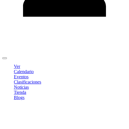
Editar Perfil
Cambiar contraseña
Cerrar sesión
Ver
Calendario
Eventos
Clasificaciones
Noticias
Tienda
Blogs