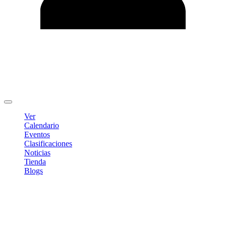
Editar Perfil
Cambiar contraseña
Cerrar sesión
Ver
Calendario
Eventos
Clasificaciones
Noticias
Tienda
Blogs