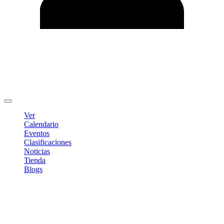
Editar Perfil
Cambiar contraseña
Cerrar sesión
Ver
Calendario
Eventos
Clasificaciones
Noticias
Tienda
Blogs