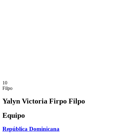
Dónde ver
Calendario y resultados
Equipos
Posiciones
Estadísticas
Competición
Noticias
Temporada 2025
❮
Temporada 2025
Temporada 2023
10
Filpo
Yalyn Victoria Firpo Filpo
Equipo
República Dominicana