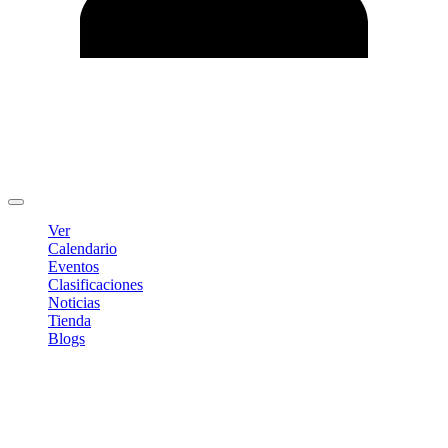
Editar Perfil
Cambiar contraseña
Cerrar sesión
Ver
Calendario
Eventos
Clasificaciones
Noticias
Tienda
Blogs