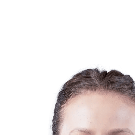
Equipos
Calendario y resultados
Posiciones
Estadísticas
Ciudad anfitriona
Fotos
Competición
Noticias