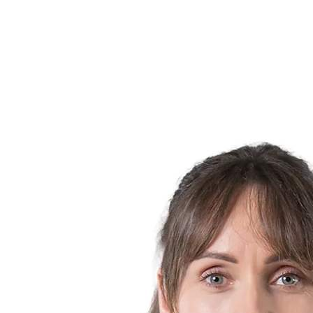
Equipos
Calendario y resultados
Posiciones
Estadísticas
Ciudad anfitriona
Fotos
Competición
Noticias