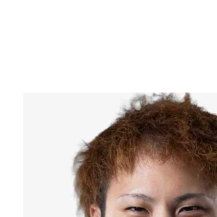
Equipos
Calendario y resultados
Posiciones
Estadísticas
Ciudad anfitriona
Fotos
Competición
Noticias