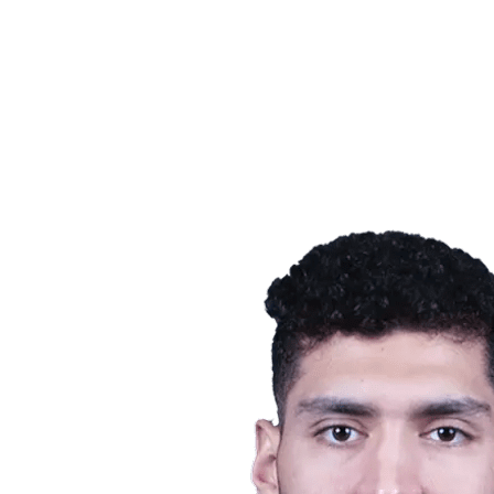
Equipos
Calendario y resultados
Posiciones
Estadísticas
Ciudad anfitriona
Fotos
Competición
Noticias