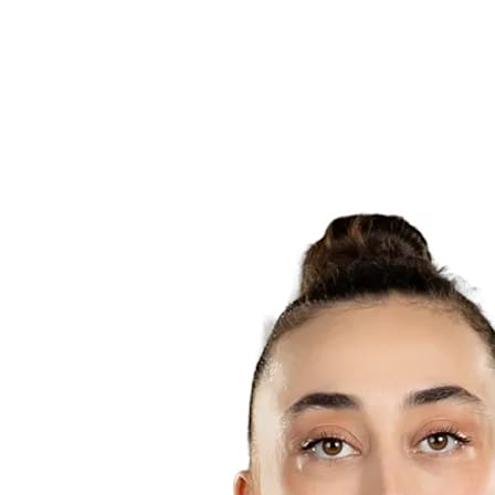
Equipos
Calendario y resultados
Posiciones
Estadísticas
Ciudad anfitriona
Fotos
Competición
Noticias