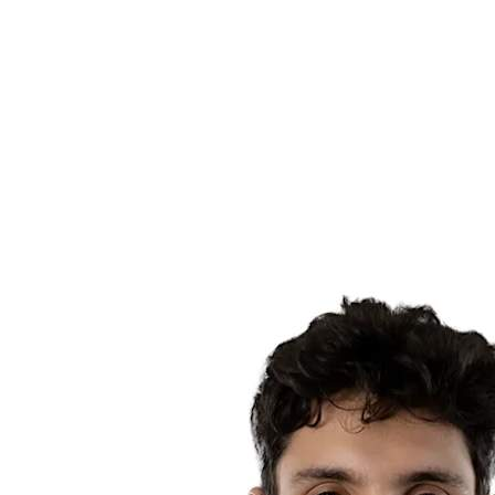
Equipos
Calendario y resultados
Posiciones
Estadísticas
Ciudad anfitriona
Fotos
Competición
Noticias