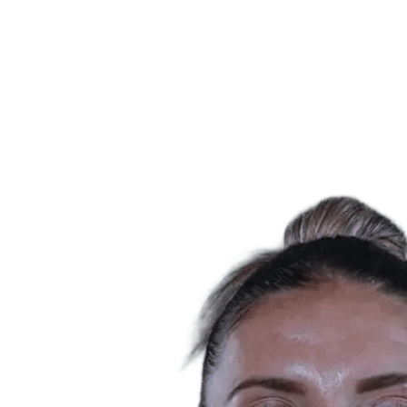
Equipos
Calendario y resultados
Posiciones
Estadísticas
Ciudad anfitriona
Fotos
Competición
Noticias