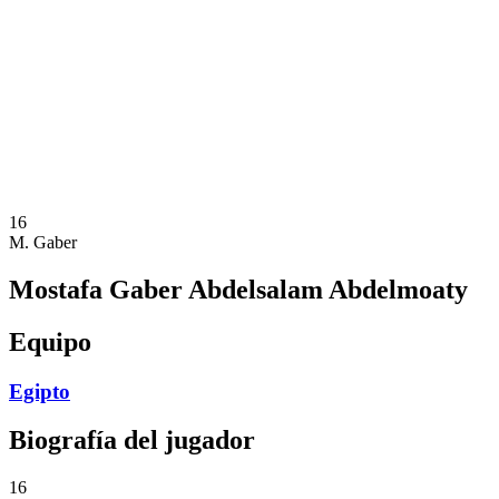
Equipos
Calendario y resultados
Posiciones
Estadísticas
Ciudad anfitriona
Fotos
Competición
Noticias
16
M. Gaber
Mostafa Gaber Abdelsalam Abdelmoaty
Equipo
Egipto
Biografía del jugador
16