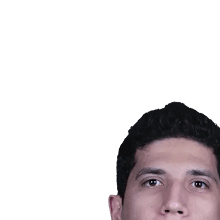
Equipos
Calendario y resultados
Posiciones
Estadísticas
Ciudad anfitriona
Fotos
Competición
Noticias