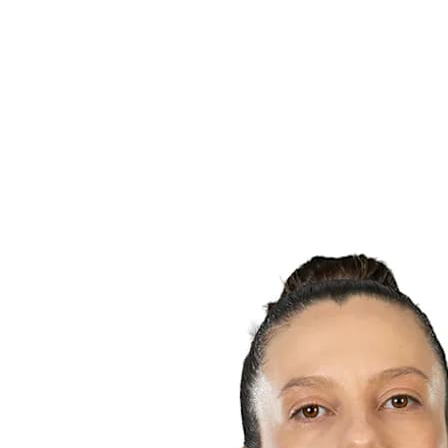
Equipos
Calendario y resultados
Posiciones
Estadísticas
Ciudad anfitriona
Fotos
Competición
Noticias