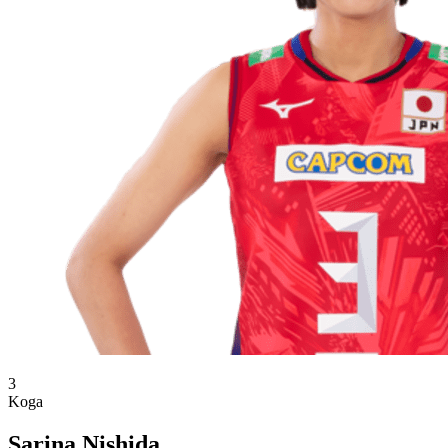
3
Koga
Sarina Nishida