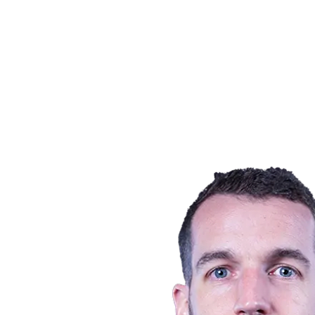
Equipos
Calendario y resultados
Posiciones
Estadísticas
Ciudad anfitriona
Fotos
Competición
Noticias