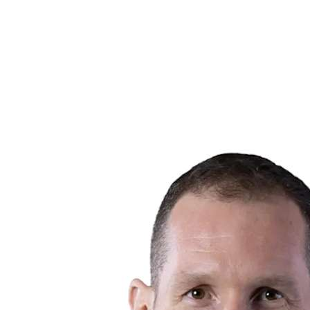
Equipos
Calendario y resultados
Posiciones
Estadísticas
Ciudad anfitriona
Fotos
Competición
Noticias