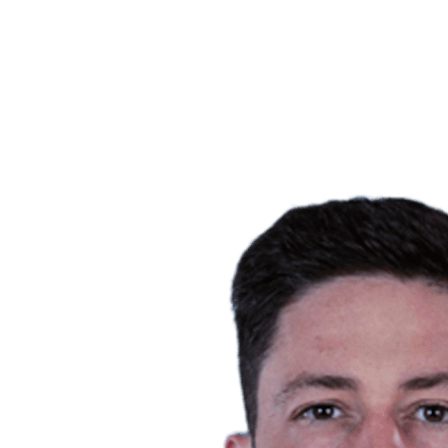
Equipos
Calendario y resultados
Posiciones
Estadísticas
Ciudad anfitriona
Fotos
Competición
Noticias