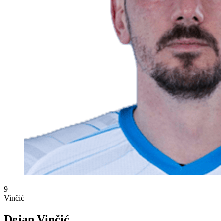
9
Vinčić
Dejan Vinčić