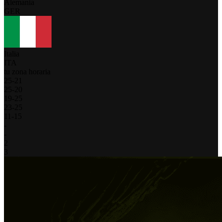
Alemania
GER
Italia
ITA
tu zona horaria
25
-
21
25
-
20
19
-
25
23
-
25
11
-
15
-
-
2
3