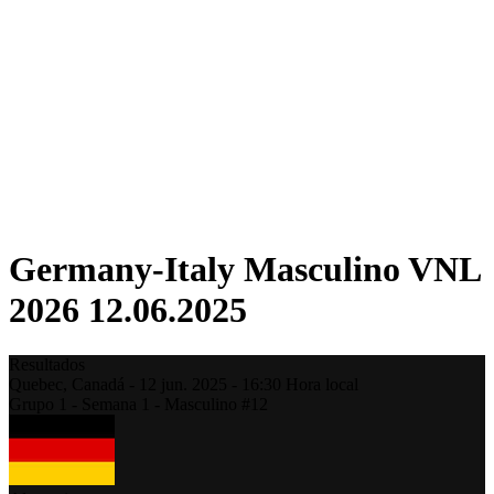
Competición
Fantasy
Shop
Temporada 2026
❮
Temporada 2026
Temporada 2025
Temporada 2024
Temporada 2023
Temporada 2022
Temporada 2021
Germany-Italy Masculino VNL
2026 12.06.2025
Resultados
Quebec,
Canadá
-
12 jun. 2025 -
16:30
Hora local
Grupo 1 - Semana 1 - Masculino #12