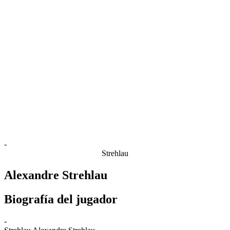
Estadísticas de las finales
Noticias
Media
Competición
Fantasy
Shop
Temporada 2026
❮
Temporada 2026
Temporada 2025
Temporada 2024
Temporada 2023
Temporada 2022
Temporada 2021
-
Strehlau
Alexandre Strehlau
Biografía del jugador
-