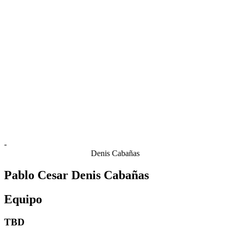
Estadísticas de las finales
Noticias
Media
Competición
Fantasy
Shop
Temporada 2026
❮
Temporada 2026
Temporada 2025
Temporada 2024
Temporada 2023
Temporada 2022
Temporada 2021
-
Denis Cabañas
Pablo Cesar Denis Cabañas
Equipo
TBD