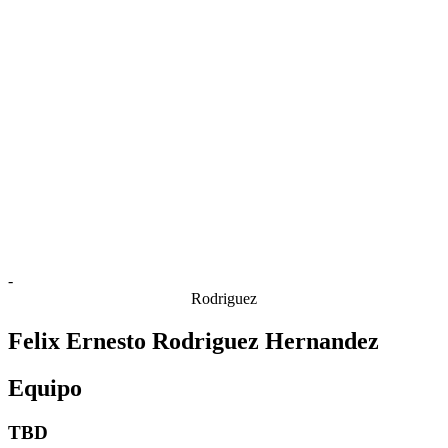
Estadísticas de las finales
Noticias
Media
Competición
Fantasy
Shop
Temporada 2026
❮
Temporada 2026
Temporada 2025
Temporada 2024
Temporada 2023
Temporada 2022
Temporada 2021
-
Rodriguez
Felix Ernesto Rodriguez Hernandez
Equipo
TBD