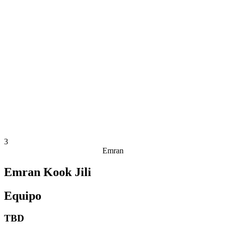
Estadísticas de las finales
Noticias
Media
Competición
Fantasy
Shop
Temporada 2026
❮
Temporada 2026
Temporada 2025
Temporada 2024
Temporada 2023
Temporada 2022
Temporada 2021
3
Emran
Emran Kook Jili
Equipo
TBD