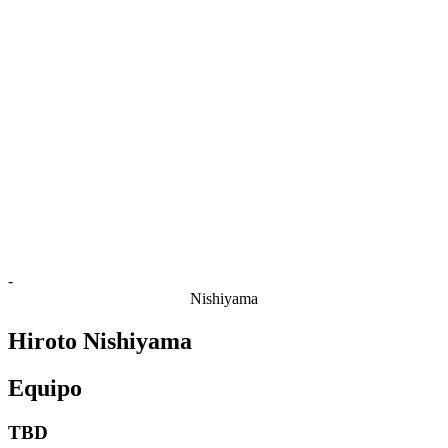
Estadísticas de las finales
Noticias
Media
Competición
Fantasy
Shop
Temporada 2026
❮
Temporada 2026
Temporada 2025
Temporada 2024
Temporada 2023
Temporada 2022
Temporada 2021
-
Nishiyama
Hiroto Nishiyama
Equipo
TBD