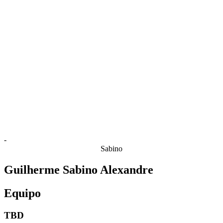
Estadísticas de las finales
Noticias
Media
Competición
Fantasy
Shop
Temporada 2026
❮
Temporada 2026
Temporada 2025
Temporada 2024
Temporada 2023
Temporada 2022
Temporada 2021
-
Sabino
Guilherme Sabino Alexandre
Equipo
TBD