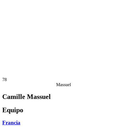
Estadísticas de las finales
Noticias
Media
Competición
Fantasy
Shop
Temporada 2026
❮
Temporada 2026
Temporada 2025
Temporada 2024
Temporada 2023
Temporada 2022
Temporada 2021
78
Massuel
Camille Massuel
Equipo
Francia