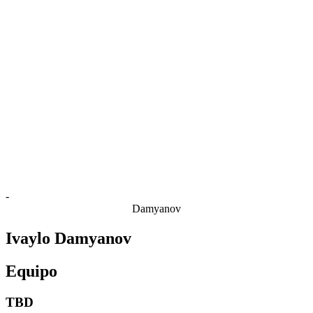
Estadísticas de las finales
Noticias
Media
Competición
Fantasy
Shop
Temporada 2026
❮
Temporada 2026
Temporada 2025
Temporada 2024
Temporada 2023
Temporada 2022
Temporada 2021
-
Damyanov
Ivaylo Damyanov
Equipo
TBD