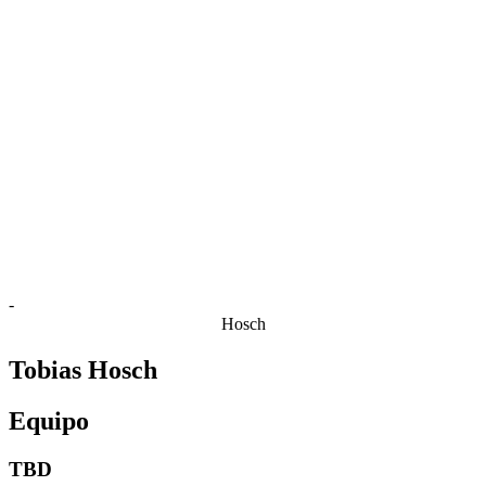
Estadísticas de las finales
Noticias
Media
Competición
Fantasy
Shop
Temporada 2026
❮
Temporada 2026
Temporada 2025
Temporada 2024
Temporada 2023
Temporada 2022
Temporada 2021
-
Hosch
Tobias Hosch
Equipo
TBD