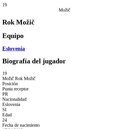
19
Možič
Rok Možič
Equipo
Eslovenia
Biografía del jugador
19
Možič
Rok Možič
Posición
Punta receptor
PR
Nacionalidad
Eslovenia
SI
Edad
24
Fecha de nacimiento